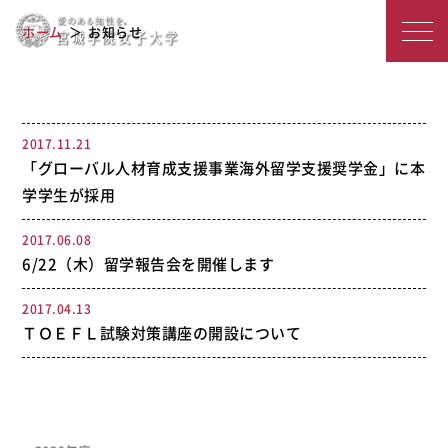
宮
2017年度のアーカイブ
ホーム
お知らせ
城
学
院
2017.11.21
「グローバル人材育成支援事業海外留学支援奨学金」に本
女
学学生が採用
子
2017.06.08
大
6/22（木）留学報告会を開催します
学
2017.04.13
ＴＯＥＦＬ試験対策講座の開設について