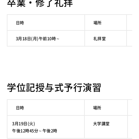
卒業・修了礼拝
日時
場所
備
3月18日(月)午前10時～
礼拝堂
終
学位記授与式予行演習
日時
場所
備
3月19日(火)
大学講堂
全
午後12時45分～午後2時