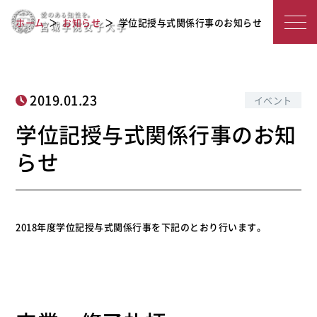
宮
学位記授与式関係行事のお知らせ
ホーム
お知らせ
学位記授与式関係行事のお知らせ
城
学
院
2019.01.23
イベント
女
学位記授与式関係行事のお知
子
らせ
大
学
2018年度学位記授与式関係行事を下記のとおり行います。