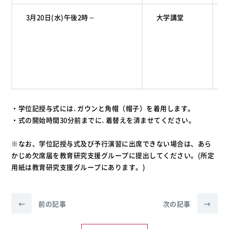
3月20日(水)午後2時～
大学講堂
英
日
人
音
生
大
・学位記授与式には､ガウンと角帽（帽子）を着用します。
・式の開始時間30分前までに､着替えを済ませてください。
※なお、学位記授与式及び予行演習に出席できない場合は、あら
かじめ欠席届を教育研究支援グループに提出してください。(所定
用紙は教育研究支援グループにあります。)
←
前の記事
次の記事
→