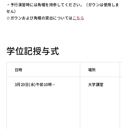
・予行演習時には角帽を持参してください。（ガウンは使用しま
せん）
☆ガウンおよび角帽の貸出については
こちら
学位記授与式
日時
場所
3月20日(水)午前10時～
大学講堂
食
発
国
心
児
大
科