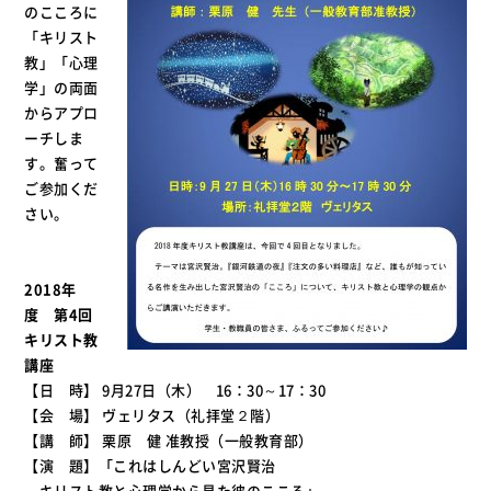
のこころに
「キリスト
教」「心理
学」の両面
からアプロ
ーチしま
す。奮って
ご参加くだ
さい。
2018年
度 第4回
キリスト教
講座
【日 時】 9月27日（木） 16：30～17：30
【会 場】 ヴェリタス（礼拝堂２階）
【講 師】 栗原 健 准教授（一般教育部）
【演 題】「これはしんどい宮沢賢治
～キリスト教と心理学から見た彼のこころ」