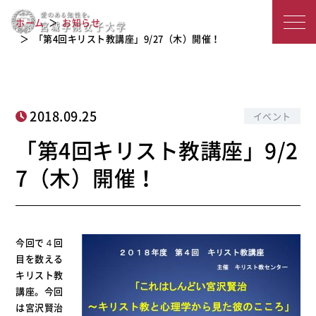
「第4回キリスト教講座」9/27（木）
宮
ホーム
お知らせ
開催！
城
「第4回キリスト教講座」9/27（木）開催！
学
院
2018.09.25
イベント
女
「第4回キリスト教講座」9/2
子
7（木）開催！
大
学
今回で４回
目を数える
キリスト教
講座。今回
は宮沢賢治