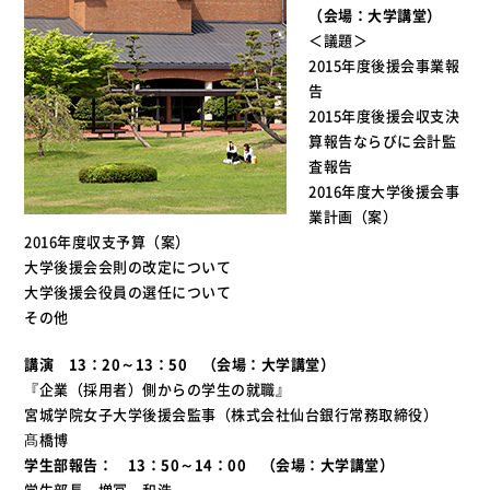
（会場：大学講堂）
＜議題＞
2015年度後援会事業報
告
2015年度後援会収支決
算報告ならびに会計監
査報告
2016年度大学後援会事
業計画（案）
2016年度収支予算（案）
大学後援会会則の改定について
大学後援会役員の選任について
その他
講演 13：20～13：50 （会場：大学講堂）
『企業（採用者）側からの学生の就職』
宮城学院女子大学後援会監事（株式会社仙台銀行常務取締役）
髙橋博
学生部報告： 13：50～14：00 （会場：大学講堂）
学生部長 増冨 和浩