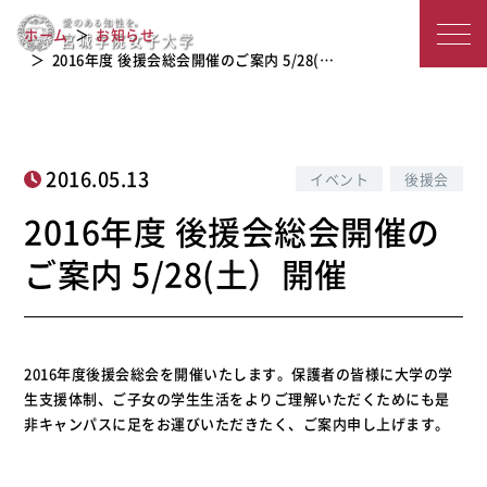
2016年度 後援会総会開催のご案内 5/2
宮
ホーム
お知らせ
8(土）開催
城
2016年度 後援会総会開催のご案内 5/28(…
学
院
2016.05.13
イベント
後援会
女
2016年度 後援会総会開催の
子
ご案内 5/28(土）開催
大
学
2016年度後援会総会を開催いたします。保護者の皆様に大学の学
生支援体制、ご子女の学生生活をよりご理解いただくためにも是
非キャンパスに足をお運びいただきたく、ご案内申し上げます。