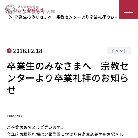
卒業生のみなさまへ 宗教センターよ
宮
ホーム
お知らせ
り卒業礼拝のお知らせ
城
卒業生のみなさまへ 宗教センターより卒業礼拝のお…
学
院
2016.02.18
イベント
女
卒業生のみなさまへ 宗教セ
子
ンターより卒業礼拝のお知ら
大
せ
学
卒業生のみなさま
ご卒業おめでとうございます。
今年度の標記礼拝は北星学園大学より日高嘉彦先生をお招きし、