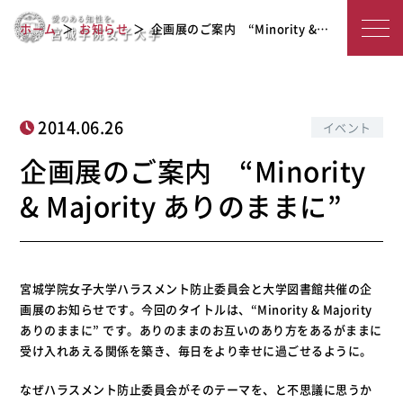
企画展のご案内 “Minority & Majori
宮
ホーム
お知らせ
企画展のご案内 “Minority &…
ty ありのままに”
城
学
院
2014.06.26
イベント
女
企画展のご案内 “Minority
子
& Majority ありのままに”
大
学
宮城学院女子大学ハラスメント防止委員会と大学図書館共催の企
画展のお知らせです。今回のタイトルは、“Minority & Majority
ありのままに” です。ありのままのお互いのあり方をあるがままに
受け入れあえる関係を築き、毎日をより幸せに過ごせるように。
なぜハラスメント防止委員会がそのテーマを、と不思議に思うか