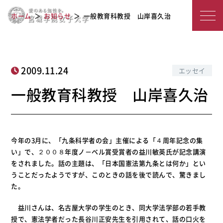
宮
一般教育科教授 山岸喜久治
ホーム
お知らせ
一般教育科教授 山岸喜久治
城
学
院
2009.11.24
エッセイ
女
一般教育科教授 山岸喜久治
子
大
今年の3月に、「九条科学者の会」主催による「４周年記念の集
学
い」で、２００８年度ノ－ベル賞受賞者の益川敏英氏が記念講演
をされました。話の主題は、「日本国憲法第九条とは何か」とい
うことだったようですが、このときの話を後で読んで、驚きまし
た。
益川さんは、名古屋大学の学生のとき、同大学法学部の若手教
授で、憲法学者だった長谷川正安先生を引用されて、話の口火を