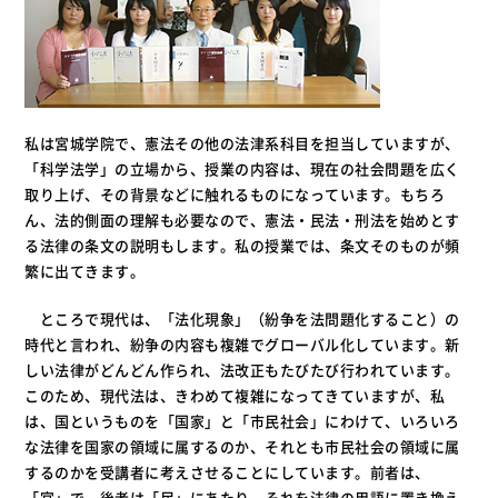
私は宮城学院で、憲法その他の法津系科目を担当していますが、
「科学法学」の立場から、授業の内容は、現在の社会問題を広く
取り上げ、その背景などに触れるものになっています。もちろ
ん、法的側面の理解も必要なので、憲法・民法・刑法を始めとす
る法律の条文の説明もします。私の授業では、条文そのものが頻
繁に出てきます。
ところで現代は、「法化現象」（紛争を法問題化すること）の
時代と言われ、紛争の内容も複雑でグローバル化しています。新
しい法律がどんどん作られ、法改正もたびたび行われています。
このため、現代法は、きわめて複雑になってきていますが、私
は、国というものを「国家」と「市民社会」にわけて、いろいろ
な法律を国家の領域に属するのか、それとも市民社会の領域に属
するのかを受講者に考えさせることにしています。前者は、
「官」で、後者は「民」にあたり、それを法律の用語に置き換え