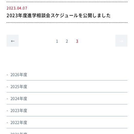
2023.04.07
2023年度進学相談会スケジュールを公開しました
投
←
1
2
3
→
次
前
の
稿
の
ペー
ジ
ペー
の
へ
ジ
ペー
へ
2026年度
ジ
2025年度
送
2024年度
り
2023年度
2022年度