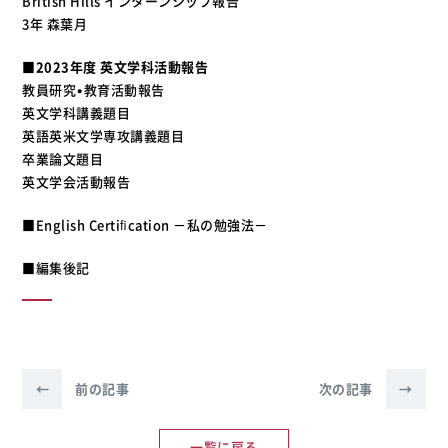
British Hills インターンシップ報告
3年 森葉月
■2023年度 英文学科活動報告
教員研究•教育活動報告
英文学科講義題目
英語英米文学専攻講義題目
卒業論文題目
英文学会活動報告
■English Certiﬁcation －私の勉強法－
■編集後記
←
前の記事
次の記事
→
一覧に戻る