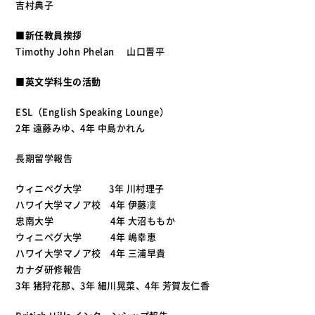
吉村典子
■
新任教員挨拶
Timothy John Phelan 山口晋平
■
英文学科生の活動
ESL（English Speaking Lounge）
2年 遠藤みゆ、4年 中島かれん
長期留学報告
ウィニペグ大学 3年 川村理子
ハワイ大学マノア校 4年 伊藤凜
忠南大学 4年 大沼ももか
ウィニペグ大学 4年 嶋幸恵
ハワイ大学マノア校 4年 三浦早貴
カナダ研修報告
3年 猪狩花那、3年 細川晃菜、4年 芳賀友仁香