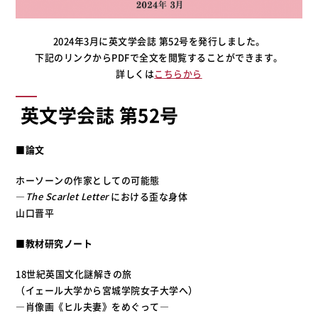
2024年3月に英文学会誌 第52号を発行しました。
下記のリンクからPDFで全文を閲覧することができます。
詳しくは
こちらから
英文学会誌 第52号
■論文
ホーソーンの作家としての可能態
―
The Scarlet Letter
における歪な身体
山口晋平
■教材研究ノート
18世紀英国文化謎解きの旅
（イェール大学から宮城学院女子大学へ）
―肖像画《ヒル夫妻》をめぐって―