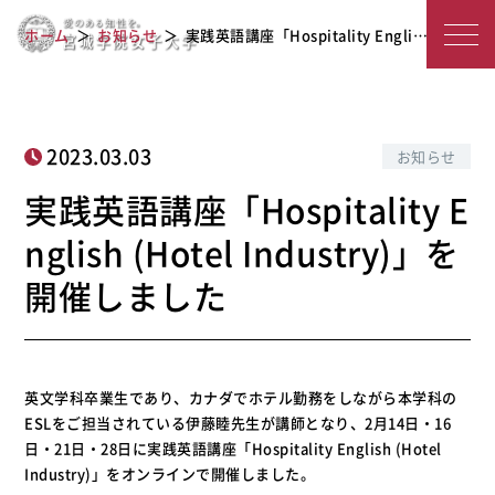
実践英語講座「Hospitality English
宮
ホーム
お知らせ
実践英語講座「Hospitality Engli…
(Hotel Industry)」を開催しました
城
学
院
2023.03.03
お知らせ
女
実践英語講座「Hospitality E
子
nglish (Hotel Industry)」を
大
開催しました
学
英文学科卒業生であり、カナダでホテル勤務をしながら本学科の
ESLをご担当されている伊藤睦先生が講師となり、2月14日・16
日・21日・28日に実践英語講座「Hospitality English (Hotel
Industry)」をオンラインで開催しました。