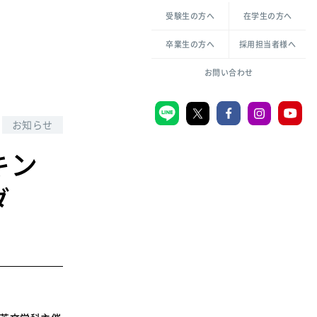
各種方針について
申し込み・お問い合わせ
受験生の方へ
在学生の方へ
教職センター
生活環境科学研究所
倫理憲章
卒業生の方へ
採用担当者様へ
学芸員課程
ハラスメントの防止
一般教育課程
図書館司書課程
共生のための多様性宣言
お問い合わせ
学校図書館司書教諭課程
愛のある知性を。
お知らせ
キン
宗教センター
ダ
大学後援会
附属認定こども園
宮城学院同窓会
音楽教室
MGUスタンダード