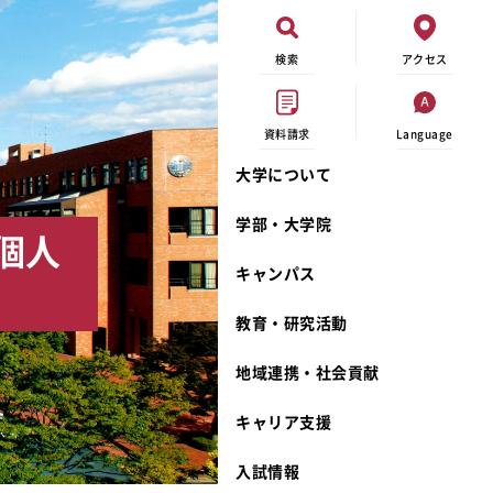
検索
アクセス
資料請求
Language
大学について
現代ビジネス学科
イベントカレンダー
外部資金研究
連携事業のご紹介
学部・大学院
個人
キャンパスマップ
学内の研究助成
沿革
キャンパス
学生寮
研究倫理
宮城学院 校歌
奨学金
動物実験に関する情報公開
礼拝堂
教育・研究活動
サークル活動
研究者番号登録申請について
食品栄養学科
地域連携・社会貢献
大学祭
生活文化デザイン学科
ディプロマ・ポリシー
キャリア支援
キャンパスメンバーズ
キリスト教文化研究所
カリキュラム・ポリシー
カリキュラム・入室方法
学費
人文社会科学研究所
アドミッション・ポリシー
教師紹介
入試情報
発達科学研究所