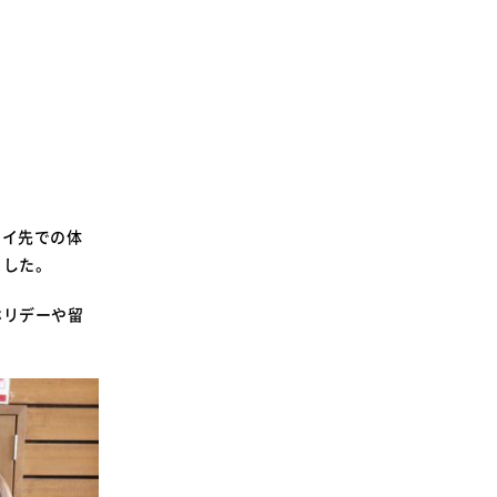
テイ先での体
ました。
ホリデーや留