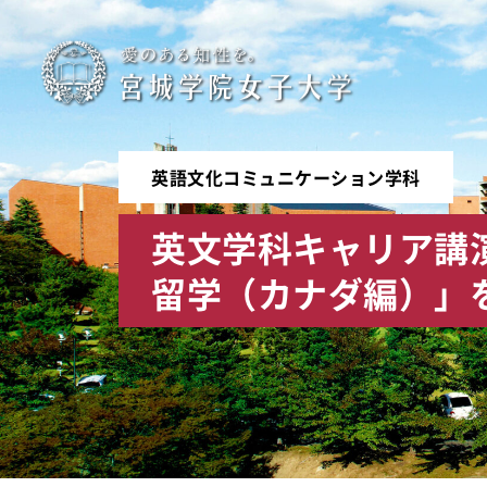
宮
城
学
英語文化コミュニケーション学科
院
英文学科キャリア講
女
留学（カナダ編）」
子
大
学