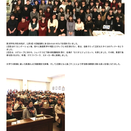
英文学科1年生90名が、12月8日-9日福島県にあるBritish Hillsで合宿を行いました。
1日目はオリエンテーション後、各々に施設見学や外国人スタッフとの交流を行い、夜は、全員そろって正式なスタイルのディナーをとり
ました。
2日日は、小グループに分かれ、シェイクスピア劇の英語講座を受け、全員が『ロミオとジュリエット』を演じました。その他、英語で指
導を受けながら、料理、クラフトワーク、スヌーカー等に挑戦しました。
大学での授業と違った英語および英語圏文化体験、そして2日間ともに過ごすことにより学生間の親睦を深める良い合宿となりました。