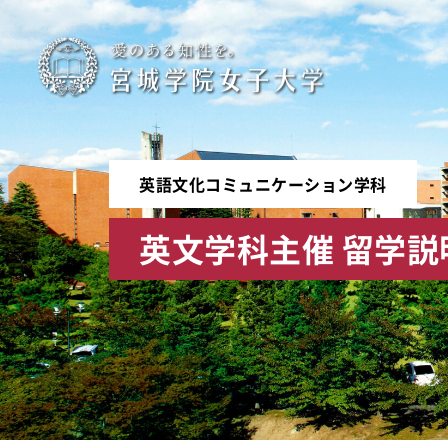
宮
城
学
英語文化コミュニケーション学科
院
英文学科主催 留学
女
子
大
学