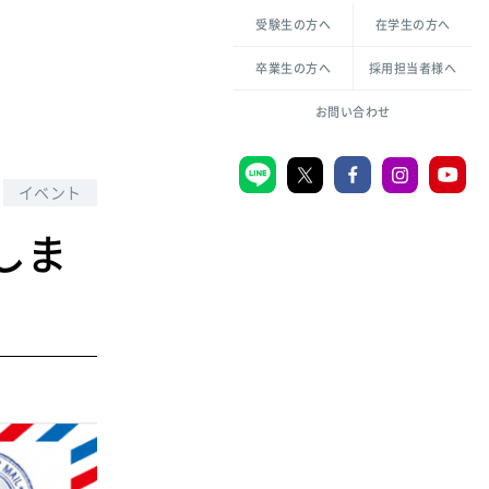
各種方針について
申し込み・お問い合わせ
受験生の方へ
在学生の方へ
教職センター
生活環境科学研究所
倫理憲章
卒業生の方へ
採用担当者様へ
学芸員課程
ハラスメントの防止
一般教育課程
図書館司書課程
共生のための多様性宣言
お問い合わせ
学校図書館司書教諭課程
愛のある知性を。
イベント
しま
宗教センター
大学後援会
附属認定こども園
宮城学院同窓会
音楽教室
MGUスタンダード