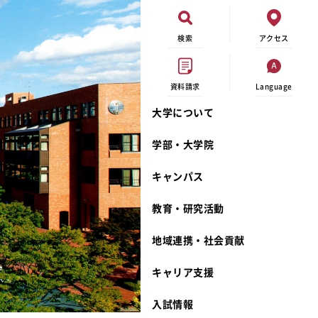
検索
アクセス
資料請求
Language
大学について
現代ビジネス学科
イベントカレンダー
外部資金研究
連携事業のご紹介
学部・大学院
キャンパスマップ
学内の研究助成
沿革
キャンパス
学生寮
研究倫理
宮城学院 校歌
奨学金
動物実験に関する情報公開
礼拝堂
教育・研究活動
サークル活動
研究者番号登録申請について
食品栄養学科
地域連携・社会貢献
大学祭
生活文化デザイン学科
ディプロマ・ポリシー
キャリア支援
キャンパスメンバーズ
キリスト教文化研究所
カリキュラム・ポリシー
カリキュラム・入室方法
学費
人文社会科学研究所
アドミッション・ポリシー
教師紹介
入試情報
発達科学研究所