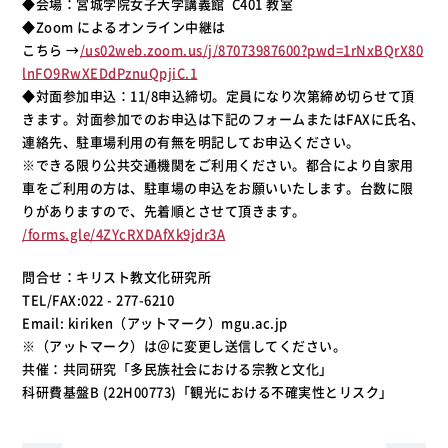
◆会場：宮城学院女子大学講義館 C401 教室
◆Zoom によるオンライン中継は
こちら →
/us02web.zoom.us/j/87073987600?pwd=1rNxBQrX80
lnFO9RwXEDdPznuQpjiC.1
◆対面参加申込：11/8申込締切。定員になり次第締め切らせて頂
きます。対面参加でのお申込は下記のフォームまたはFAXに氏名、
連絡先、駐車場利用の有無を明記してお申込ください。
※できる限り公共交通機関をご利用ください。都合により自家用
車をご利用の方は、駐車場の申込をお願いいたします。台数に限
りがありますので、先着順とさせて頂きます。
/forms.gle/4ZYcRXDAfXk9jdr3A
問合せ：キリスト教文化研究所
TEL/FAX:022 - 277-6210
Email: kiriken（アットマーク）mgu.ac.jp
※（アットマーク）は＠に変更し送信してください。
共催：共同研究「多民族社会における宗教と文化」
科研費基盤B (22H00773)「観光における不確実性とリスク」