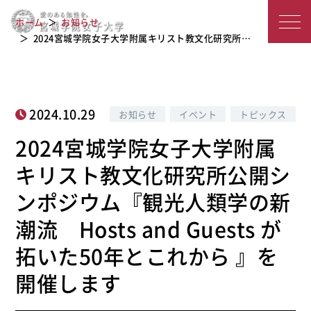
文化研究所公開シンポジウム『観光人
宮
ホーム
お知らせ
類学の新潮流 Hosts and Guests が
城
2024宮城学院女子大学附属キリスト教文化研究所…
拓いた50年とこれから 』を開催します
学
院
2024.10.29
お知らせ
イベント
トピックス
女
2024宮城学院女子大学附属
子
キリスト教文化研究所公開シ
大
ンポジウム『観光人類学の新
学
潮流 Hosts and Guests が
拓いた50年とこれから 』を
開催します