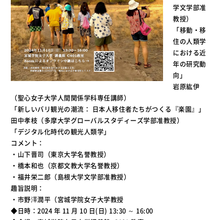
学文学部准
教授）
「移動・移
住の人類学
における近
年の研究動
向」
岩原紘伊
（聖心女子大学人間関係学科専任講師）
「新しいバリ観光の潮流： 日本人移住者たちがつくる『楽園』」
田中孝枝（多摩大学グローバルスタディーズ学部准教授）
「デジタル化時代の観光人類学」
コメント：
・山下晋司（東京大学名誉教授）
・橋本和也（京都文教大学名誉教授）
・福井栄二郎（島根大学文学部准教授）
趣旨説明：
・市野澤潤平（宮城学院女子大学教授
◆日時：2024 年 11 月 10 日(日) 13:30 ～ 16:00