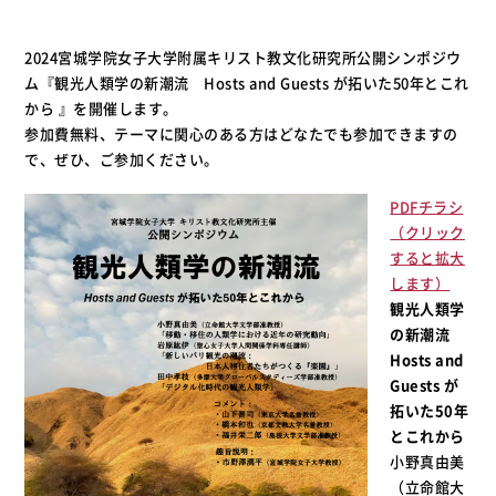
2024宮城学院女子大学附属キリスト教文化研究所公開シンポジウ
ム『観光人類学の新潮流 Hosts and Guests が拓いた50年とこれ
から 』を開催します。
参加費無料、テーマに関心のある方はどなたでも参加できますの
で、ぜひ、ご参加ください。
PDFチラシ
（クリック
すると拡大
します）
観光人類学
の新潮流
Hosts and
Guests が
拓いた50年
とこれから
小野真由美
（立命館大