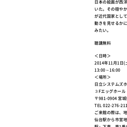
日本の絵画が西
いた。その穏や
が近代国家とし
動きを見せるか
みたい。
聴講無料
＜日時＞
2014年11月1日(
13:00～16:00
＜場所＞
日立システムズ
３Fエッグホール
〒981-0904
TEL 022-276-21
ご来館の際は、
仙台駅から市営地
駅」下車、東1番