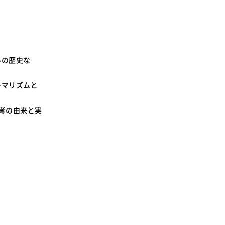
SDGsに関する取り組み
大学広報
ルの歴史な
ーマリズムと
新型コロナウィルスに関する本学の対応
（まとめ）
考の由来と実