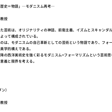
「歴史＝物語」─モダニスム再考─
学教授
した芸術は、オリジナリティの神話、前衛主義、イズムとスキャンダ
によって構成されている。
なのは、モダニスムの自己革新としての芸術という物語であり、フォ
・美学的構えである。
以降の西洋美術史を強く彩るモダニスム=フォーマリズムという芸術思
の意義と限界を考える。
ダン）
学教授