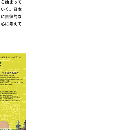
から始まって
ていく。日本
第に自律的な
中心に考えて