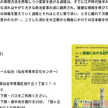
洋の表現方法を摂取しつつ変容を遂げる過程は、すでに江戸時代後半
かな流れはやがて大きな政治変革の波に翻弄され、複雑な様相を帯び
ての体裁を整えていく過程とそれはときに寄り添い、ときに離れて次
に思われたが…。こうした流れを大正期から戦後にかけての日本画を
土)
ホール仙台（仙台市青年文化センター）
 宮城県仙台市青葉区旭ケ丘３丁目２７-５
10
地下鉄・バスをご利用ください。
下鉄・泉中央方面行き10分、「旭ヶ丘
出口より徒歩3分