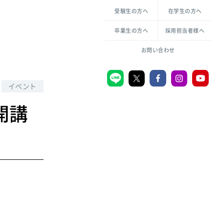
各種方針について
申し込み・お問い合わせ
受験生の方へ
在学生の方へ
教職センター
生活環境科学研究所
倫理憲章
卒業生の方へ
採用担当者様へ
学芸員課程
ハラスメントの防止
一般教育課程
図書館司書課程
共生のための多様性宣言
お問い合わせ
学校図書館司書教諭課程
愛のある知性を。
イベント
開講
宗教センター
大学後援会
附属認定こども園
宮城学院同窓会
音楽教室
MGUスタンダード