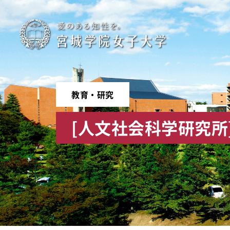
宮
城
学
教育・研究
院
[人文社会科学研究所]
女
子
大
学