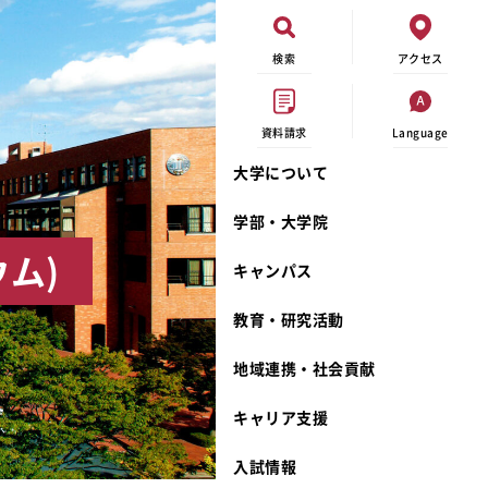
検索
アクセス
資料請求
Language
大学について
現代ビジネス学科
イベントカレンダー
外部資金研究
連携事業のご紹介
学部・大学院
キャンパスマップ
学内の研究助成
沿革
ム)
キャンパス
学生寮
研究倫理
宮城学院 校歌
奨学金
動物実験に関する情報公開
礼拝堂
教育・研究活動
サークル活動
研究者番号登録申請について
食品栄養学科
地域連携・社会貢献
大学祭
生活文化デザイン学科
ディプロマ・ポリシー
キャリア支援
キャンパスメンバーズ
キリスト教文化研究所
カリキュラム・ポリシー
カリキュラム・入室方法
学費
人文社会科学研究所
アドミッション・ポリシー
教師紹介
入試情報
発達科学研究所