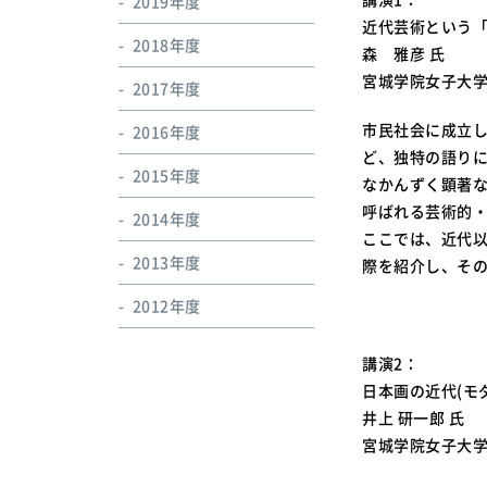
2019年度
近代芸術という
2018年度
森 雅彦 氏
宮城学院女子大
2017年度
市民社会に成立
2016年度
ど、独特の語り
2015年度
なかんずく顕著
呼ばれる芸術的
2014年度
ここでは、近代
2013年度
際を紹介し、そ
2012年度
講演2：
日本画の近代(モ
井上 研一郎 氏
宮城学院女子大