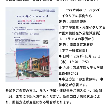
コロナ禍のヨーロッパ
I. イタリアの事例から
報 告：堀籠莉奈氏
【本学卒業生・元在イタリア日
本国大使館在外公館派遣員】
II．フランスの事例から
報 告：間瀬幸江准教授
【本学一般教育部】
◆ 日時： 2021年10月 28 日
（木） 16:20~17:50
◆ 会場：宮城学院女子大学講
義館4階C403
◆申込方法：参加費無料。 事
前申込が必要です。
参加をご希望の方は、氏名・所属・連絡先をご記入の上、10/25
（月）までに下記へお申込ください。新型コロナ感染状況によ
り、開催方法が変更になる場合があります。