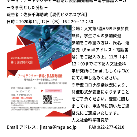
テーマ：アーキテクチャー戦略と製品開発組織－電子部品メーカ
ーを事例とした分析－
報告者：佐藤千洋助教【現代ビジネス学科】
日時：2020年11月12日（木）16：20～17：50
会場：人文館5階A549※参加費
無料。学生さんの参加歓迎
参加をご希望の方は、氏名、連
絡先（Emailアドレス・電話番
号）をご記入の上、11/5（木）
12：00までに下記人文社会科
学研究所にEmail もしくはFAX
にてお申し込みください。
※新型コロナ感染状況により、
開催形式が変更になりますこと
をご了承ください。変更に関し
ましては、申込時に頂いたご連
絡先にご連絡いたします。
人文社会科学研究所
Email アドレス：jinsha＠mgu.ac.jp FAX:022-277-6210