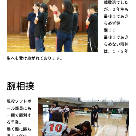
戦敗退でした
が、３年生も
最後まであき
らめず健
闘！！
最後まであき
らめない精神
は、１・２年
生へも受け継がれております。
腕相撲
現役ソフトボ
ール部員にも
一瞬で勝利す
る早業。
瞬く間に勝ち
進み２年生