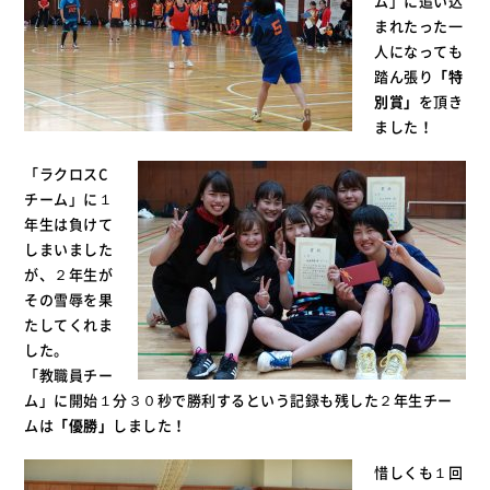
ム」に追い込
まれたった一
人になっても
踏ん張り
「特
別賞」
を頂き
ました！
「ラクロスC
チーム」に１
年生は負けて
しまいました
が、２年生が
その雪辱を果
たしてくれま
した。
「教職員チー
ム」に開始１分３０秒で勝利するという記録も残した２年生チー
ムは
「優勝」
しました！
惜しくも１回