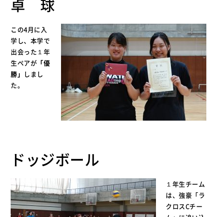
卓 球
この4月に入
学し、本学で
出会った１年
生ペアが
「優
勝」
しまし
た。
ドッジボール
１年生チーム
は、強豪「ラ
クロスCチー