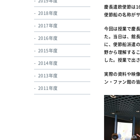
2019年度
慶長遣欧使節は1
2018年度
使節船の名称が
2017年度
今回は授業で慶
た。当日は、館長
2016年度
に、使節船派遣
2015年度
野から理解する
した。授業で出
2014年度
実際の資料や映
2013年度
ン・ファン館の
2011年度