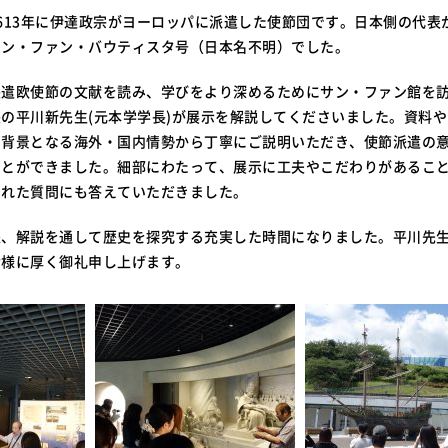
613年に伊達政宗がヨーロッパに派遣した使節団です。日本側の代表
サン・ファン・バウティスタ号（日本名不明）でした。
長遣欧使節の文献を読み、学びをより深めるためにサン・ファン館を
の平川新先生(元本学学長)が展示を解説してくださいました。資料
の背景となる海外・国内情勢から丁寧にご説明いただき、使節派遣の
ことができました。細部にわたって、展示に工夫やこだわりがあるこ
された質問にも答えていただきました。
像、解説を通して歴史を探究する充実した時間になりました。平川先
皆様に厚く御礼申し上げます。