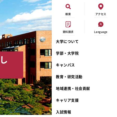
検索
アクセス
資料請求
Language
大学について
現代ビジネス学科
イベントカレンダー
外部資金研究
連携事業のご紹介
学部・大学院
し
キャンパスマップ
学内の研究助成
沿革
キャンパス
学生寮
研究倫理
宮城学院 校歌
奨学金
動物実験に関する情報公開
礼拝堂
教育・研究活動
サークル活動
研究者番号登録申請について
食品栄養学科
地域連携・社会貢献
大学祭
生活文化デザイン学科
ディプロマ・ポリシー
キャリア支援
キャンパスメンバーズ
キリスト教文化研究所
カリキュラム・ポリシー
カリキュラム・入室方法
学費
人文社会科学研究所
アドミッション・ポリシー
教師紹介
入試情報
発達科学研究所