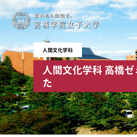
宮
城
学
人間文化学科
院
人間文化学科 高橋
女
た
子
大
学