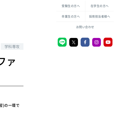
各種方針について
申し込み・お問い合わせ
受験生の方へ
在学生の方へ
教職センター
生活環境科学研究所
倫理憲章
卒業生の方へ
採用担当者様へ
学芸員課程
ハラスメントの防止
一般教育課程
図書館司書課程
共生のための多様性宣言
お問い合わせ
学校図書館司書教諭課程
愛のある知性を。
学科専攻
ファ
宗教センター
大学後援会
附属認定こども園
宮城学院同窓会
音楽教室
習)の一環で
MGUスタンダード