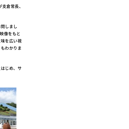
SDGsに関する取り組み
が支倉常長、
大学広報
訪問しまし
や映像をもと
意味を広い視
ともわかりま
新型コロナウィルスに関する本学の対応
（まとめ）
生はじめ、サ