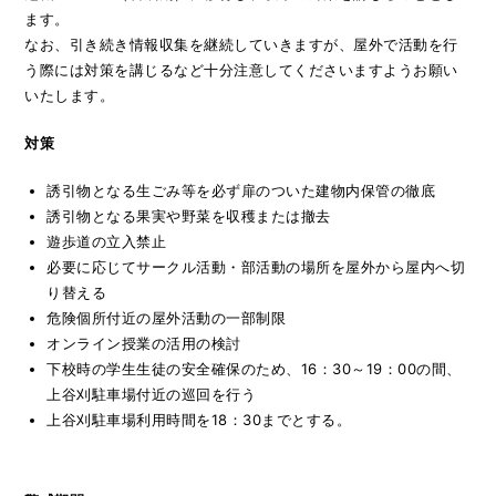
ます。
なお、引き続き情報収集を継続していきますが、屋外で活動を行
う際には対策を講じるなど十分注意してくださいますようお願い
いたします。
対策
誘引物となる生ごみ等を必ず扉のついた建物内保管の徹底
誘引物となる果実や野菜を収穫または撤去
遊歩道の立入禁止
必要に応じてサークル活動・部活動の場所を屋外から屋内へ切
り替える
危険個所付近の屋外活動の一部制限
オンライン授業の活用の検討
下校時の学生生徒の安全確保のため、16：30～19：00の間、
上谷刈駐車場付近の巡回を行う
上谷刈駐車場利用時間を18：30までとする。