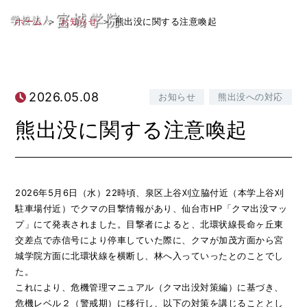
熊出没に関する注意喚起
学
ホーム
お知らせ
熊出没に関する注意喚起
校
法
2026.05.08
人
お知らせ
熊出没への対応
宮
熊出没に関する注意喚起
城
学
2026年5月6日（水）22時頃、泉区上谷刈立脇付近（本学上谷刈
院
駐車場付近）でクマの目撃情報があり、仙台市HP「クマ出没マッ
プ」にて発表されました。目撃者によると、北環状線長命ヶ丘東
交差点で赤信号により停車していた際に、クマが加茂方面から宮
城学院方面に北環状線を横断し、林へ入っていったとのことでし
た。
これにより、危機管理マニュアル（クマ出没対策編）に基づき、
危機レベル２（警戒期）に移行し、以下の対策を講じることとし