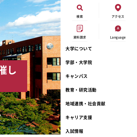
検索
アクセス
資料請求
Language
大学について
現代ビジネス学科
イベントカレンダー
外部資金研究
連携事業のご紹介
学部・大学院
催し
キャンパスマップ
学内の研究助成
沿革
キャンパス
学生寮
研究倫理
宮城学院 校歌
奨学金
動物実験に関する情報公開
礼拝堂
教育・研究活動
サークル活動
研究者番号登録申請について
食品栄養学科
地域連携・社会貢献
大学祭
生活文化デザイン学科
ディプロマ・ポリシー
キャリア支援
キャンパスメンバーズ
キリスト教文化研究所
カリキュラム・ポリシー
カリキュラム・入室方法
学費
人文社会科学研究所
アドミッション・ポリシー
教師紹介
入試情報
発達科学研究所