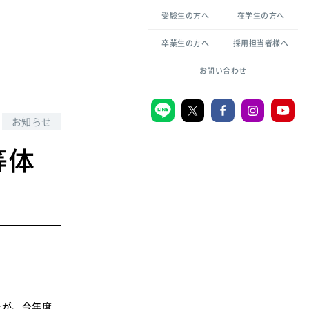
各種方針について
申し込み・お問い合わせ
受験生の方へ
在学生の方へ
教職センター
生活環境科学研究所
倫理憲章
卒業生の方へ
採用担当者様へ
学芸員課程
ハラスメントの防止
一般教育課程
図書館司書課程
共生のための多様性宣言
お問い合わせ
学校図書館司書教諭課程
愛のある知性を。
お知らせ
等体
宗教センター
大学後援会
附属認定こども園
宮城学院同窓会
音楽教室
MGUスタンダード
たが、今年度