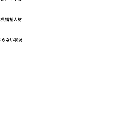
SDGsに関する取り組み
大学広報
城県福祉人材
ならない状況
新型コロナウィルスに関する本学の対応
（まとめ）