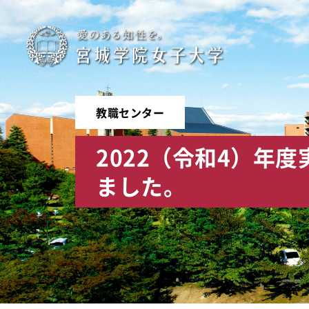
宮
城
学
教職センター
院
2022（令和4）年
女
ました。
子
大
学