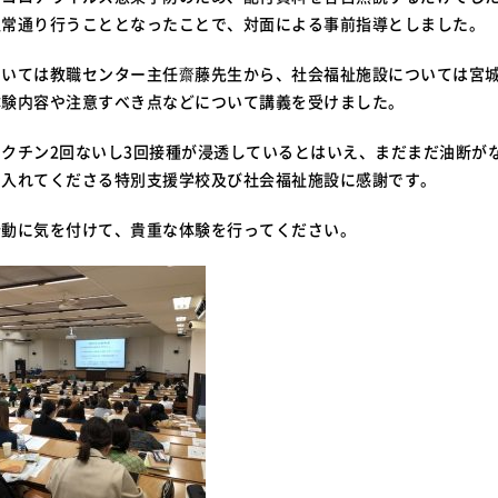
通常通り行うこととなったことで、対面による事前指導としました。
ついては教職センター主任齋藤先生から、社会福祉施設については宮
体験内容や注意すべき点などについて講義を受けました。
クチン2回ないし3回接種が浸透しているとはいえ、まだまだ油断が
け入れてくださる特別支援学校及び社会福祉施設に感謝です。
行動に気を付けて、貴重な体験を行ってください。