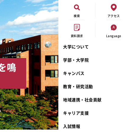
検索
アクセス
資料請求
Language
大学について
現代ビジネス学科
イベントカレンダー
外部資金研究
連携事業のご紹介
学部・大学院
を鳴
キャンパスマップ
学内の研究助成
沿革
キャンパス
学生寮
研究倫理
宮城学院 校歌
奨学金
動物実験に関する情報公開
礼拝堂
教育・研究活動
サークル活動
研究者番号登録申請について
食品栄養学科
地域連携・社会貢献
大学祭
生活文化デザイン学科
ディプロマ・ポリシー
キャリア支援
キャンパスメンバーズ
キリスト教文化研究所
カリキュラム・ポリシー
カリキュラム・入室方法
学費
人文社会科学研究所
アドミッション・ポリシー
教師紹介
入試情報
発達科学研究所