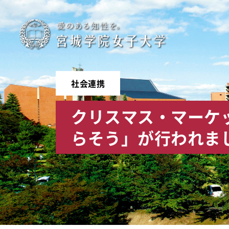
宮
城
学
社会連携
院
クリスマス・マーケ
女
らそう」が行われま
子
大
学