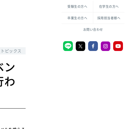
各種方針について
申し込み・お問い合わせ
受験生の方へ
在学生の方へ
教職センター
生活環境科学研究所
倫理憲章
卒業生の方へ
採用担当者様へ
学芸員課程
ハラスメントの防止
一般教育課程
図書館司書課程
共生のための多様性宣言
お問い合わせ
学校図書館司書教諭課程
愛のある知性を。
トピックス
ベン
宗教センター
行わ
大学後援会
附属認定こども園
宮城学院同窓会
音楽教室
MGUスタンダード