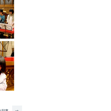
の記事
→