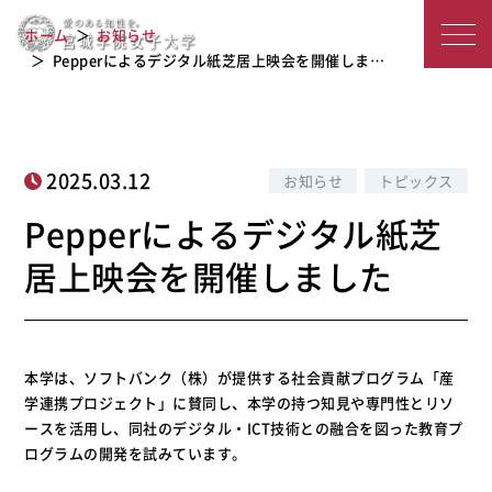
Pepperによるデジタル紙芝居上映会を
宮
ホーム
お知らせ
開催しました
城
Pepperによるデジタル紙芝居上映会を開催しま…
学
院
2025.03.12
お知らせ
トピックス
女
Pepperによるデジタル紙芝
子
居上映会を開催しました
大
学
本学は、ソフトバンク（株）が提供する社会貢献プログラム「産
学連携プロジェクト」に賛同し、本学の持つ知見や専門性とリソ
ースを活用し、同社のデジタル・ICT技術との融合を図った教育プ
ログラムの開発を試みています。