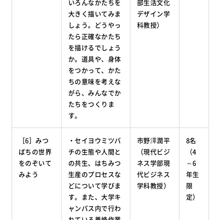
いろんなかたちを
部生活文化
大きく描いてみま
デザイン学
しょう。どうやっ
科教授）
たら正確なかたち
を描けるでしょう
か。道具や、身体
をつかって、かた
ちの意味を考えな
がら、みんなでか
たちをつくりま
す。
［6］みつ
・セイヨウミツバ
市野澤潤平
8名
ばちの世界
チの生態や人間と
（現代ビジ
（4
をのぞいて
の共生、はちみつ
ネス学部現
～6
みよう
生産のプロセスな
代ビジネス
年生
どについて学びま
学科教授）
限
す。また、大学キ
定）
ャンパス内で行わ
れている養蜂作業