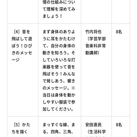
憶の仕組みについ
て理解を深めてみ
ましょう！
［4］音を
まず身体のありよ
竹内将也
8名
飛ばして遊
うに耳をかたむけ
（学芸学部
ぼう！ひび
て、自分の身体の
音楽科非常
きのメッセ
動きを知ろう。そ
勤講師）
ージ
していろいろな打
楽器を使って音を
飛ばそう！みんな
で発しあう、響き
のメッセージ。※
当日は身体を動か
しやすい服装で参
加してください。
［5］かた
まっすぐな線、ま
安田直民
8名
ちを描く
る、四角、三角、
（生活科学