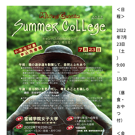
＜日
程＞
2022
年7月
23日
（土
）
9:00
～
15:30
（昼
食・
おや
つ
付）
＜会