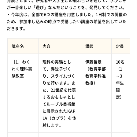
発展させます。研究者や大学生との触れ合いを通して、学びこそ
が一番楽しい「遊び」なんだということを、発見してください。
・今年度は、全部で6つの講座を用意しました。1日制での開催の
ため、参加申し込みの時点で受講したい講座の希望を出していた
だきます。
講座名
内容
講師
定員
［1］わく
理科の実験とし
伊藤哲章
10名
わく理科実
て、浮沈子づく
（教育学部
（1
験教室
り、スライムづく
教育学科准
～3
りを行います。ま
教授）
年生
た、21世紀を代表
限
するおもちゃとし
定）
てルーブル美術館
に展示されたKAP
LA（カプラ）を体
験します。