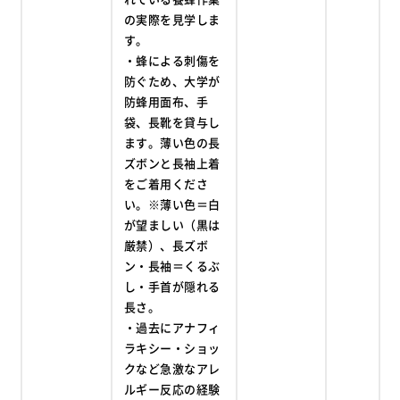
の実際を見学しま
す。
・蜂による刺傷を
防ぐため、大学が
防蜂用面布、手
袋、長靴を貸与し
ます。薄い色の長
ズボンと長袖上着
をご着用くださ
い。※薄い色＝白
が望ましい（黒は
厳禁）、長ズボ
ン・長袖＝くるぶ
し・手首が隠れる
長さ。
・過去にアナフィ
ラキシー・ショッ
クなど急激なアレ
ルギー反応の経験