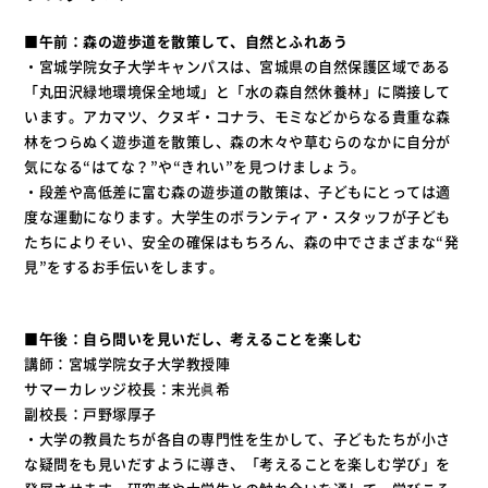
■午前：森の遊歩道を散策して、自然とふれあう
・宮城学院女子大学キャンパスは、宮城県の自然保護区域である
「丸田沢緑地環境保全地域」と「水の森自然休養林」に隣接して
います。アカマツ、クヌギ・コナラ、モミなどからなる貴重な森
林をつらぬく遊歩道を散策し、森の木々や草むらのなかに自分が
気になる“はてな？”や“きれい”を見つけましょう。
・段差や高低差に富む森の遊歩道の散策は、子どもにとっては適
度な運動になります。大学生のボランティア・スタッフが子ども
たちによりそい、安全の確保はもちろん、森の中でさまざまな“発
見”をするお手伝いをします。
■午後：自ら問いを見いだし、考えることを楽しむ
講師：宮城学院女子大学教授陣
サマーカレッジ校長：末光眞希
副校長：戸野塚厚子
・大学の教員たちが各自の専門性を生かして、子どもたちが小さ
な疑問をも見いだすように導き、「考えることを楽しむ学び」を