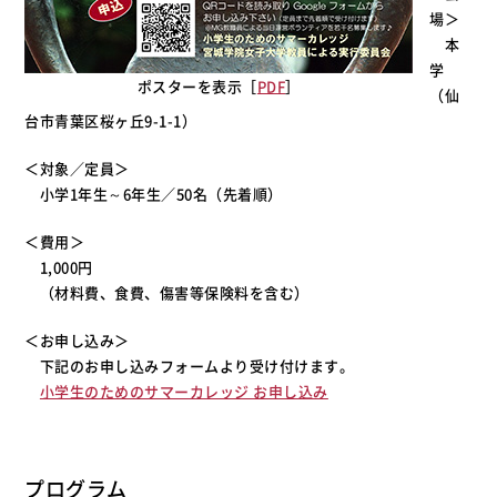
場＞
本
学
ポスターを表示［
PDF
］
（仙
台市青葉区桜ヶ丘9-1-1）
＜対象／定員＞
小学1年生～6年生／50名（先着順）
＜費用＞
1,000円
（材料費、食費、傷害等保険料を含む）
＜お申し込み＞
下記のお申し込みフォームより受け付けます。
小学生のためのサマーカレッジ お申し込み
プログラム