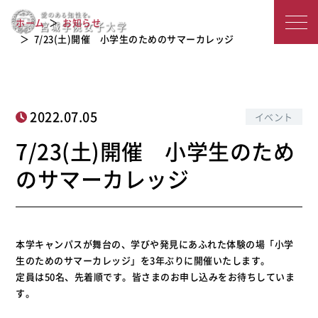
7/23(土)開催 小学生のためのサマー
宮
ホーム
お知らせ
カレッジ
城
7/23(土)開催 小学生のためのサマーカレッジ
学
院
2022.07.05
イベント
女
7/23(土)開催 小学生のため
子
のサマーカレッジ
大
学
本学キャンパスが舞台の、学びや発見にあふれた体験の場「小学
生のためのサマーカレッジ」を3年ぶりに開催いたします。
定員は50名、先着順です。皆さまのお申し込みをお待ちしていま
す。