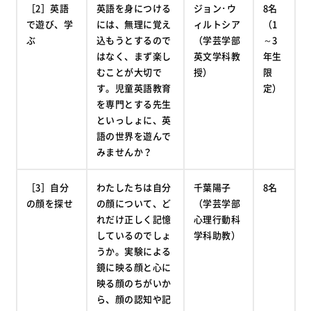
［2］英語
英語を身につける
ジョン･ウ
8名
で遊び、学
には、無理に覚え
ィルトシア
（1
ぶ
込もうとするので
（学芸学部
～3
はなく、まず楽し
英文学科教
年生
むことが大切で
授）
限
す。児童英語教育
定）
を専門とする先生
といっしょに、英
語の世界を遊んで
みませんか？
［3］自分
わたしたちは自分
千葉陽子
8名
の顔を探せ
の顔について、ど
（学芸学部
れだけ正しく記憶
心理行動科
しているのでしょ
学科助教）
うか。実験による
鏡に映る顔と心に
映る顔のちがいか
ら、顔の認知や記