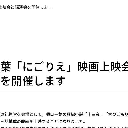
上映会と講演会を開催しま…
1
一葉「にごりえ」映画上映
会を開催します
学の礼拝堂を会場として，樋口一葉の短編小説「十三夜」「大つごも
た三話構成の映画を上映することになりました。