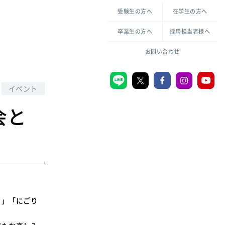
各種方針について
申し込み・お問い合わせ
受験生の方へ
在学生の方へ
教職センター
生活環境科学研究所
倫理憲章
卒業生の方へ
採用担当者様へ
学芸員課程
ハラスメントの防止
一般教育課程
図書館司書課程
共生のための多様性宣言
お問い合わせ
学校図書館司書教諭課程
愛のある知性を。
イベント
会と
宗教センター
大学後援会
附属認定こども園
宮城学院同窓会
音楽教室
り」「にごり
MGUスタンダード