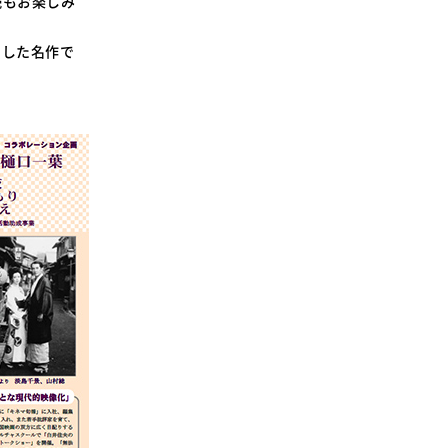
読もお楽しみ
SDGsに関する取り組み
大学広報
賞した名作で
。
新型コロナウィルスに関する本学の対応
（まとめ）