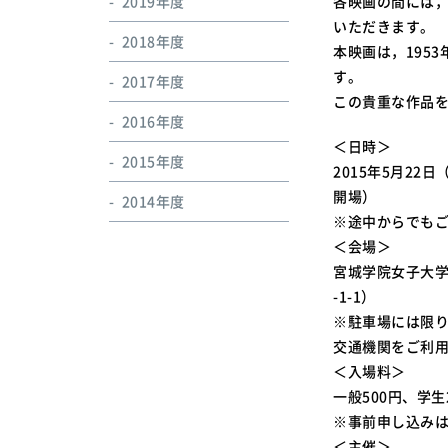
2019年度
各映画の間には
いただきます。
2018年度
本映画は，195
す。
2017年度
この貴重な作品
2016年度
＜日時＞
2015年度
2015年5月22日
開場）
2014年度
※途中からでも
＜会場＞
宮城学院女子大学
-1-1）
※駐車場には限
交通機関をご利
＜入場料＞
一般500円、学
※事前申し込み
＜主催＞