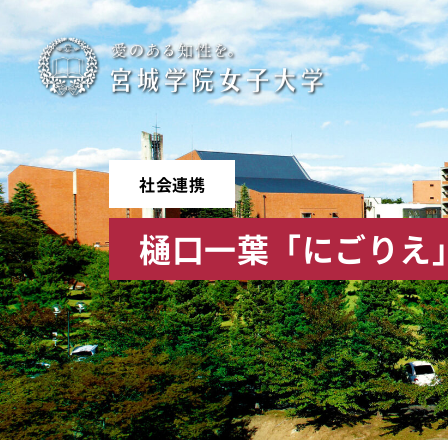
宮
城
学
社会連携
院
樋口一葉「にごりえ
女
子
大
学