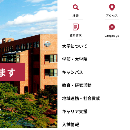
検索
アクセス
資料請求
Language
大学について
現代ビジネス学科
イベントカレンダー
外部資金研究
連携事業のご紹介
学部・大学院
キャンパスマップ
学内の研究助成
沿革
ます
キャンパス
学生寮
研究倫理
宮城学院 校歌
奨学金
動物実験に関する情報公開
礼拝堂
教育・研究活動
サークル活動
研究者番号登録申請について
食品栄養学科
地域連携・社会貢献
大学祭
生活文化デザイン学科
ディプロマ・ポリシー
キャリア支援
キャンパスメンバーズ
キリスト教文化研究所
カリキュラム・ポリシー
カリキュラム・入室方法
学費
人文社会科学研究所
アドミッション・ポリシー
教師紹介
入試情報
発達科学研究所