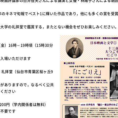
，映画評論家の白井佳夫さんによる講演と女優・林陽子さんによる朗
3年のキネマ旬報でベスト1に輝いた作品であり，他にも多くの賞を受
を大学の礼拝堂で鑑賞する，またとない機会をぜひお楽しみください
（金）16時～19時頃（15時30分
ご入場いただけます
 礼拝堂（仙台市青葉区桜ヶ丘9
りがありますので，なるべく公共
用ください
生200円（学内関係者は無料）
は不要です