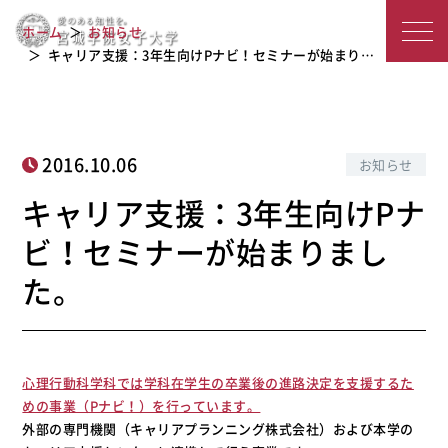
キャリア支援：3年生向けPナビ！セミ
宮
ホーム
お知らせ
ナーが始まりました。
城
キャリア支援：3年生向けPナビ！セミナーが始まり…
学
院
2016.10.06
お知らせ
女
キャリア支援：3年生向けPナ
子
ビ！セミナーが始まりまし
大
た。
学
心理行動科学科では学科在学生の卒業後の進路決定を支援するた
めの事業（Pナビ！）を行っています。
外部の専門機関（キャリアプランニング株式会社）および本学の