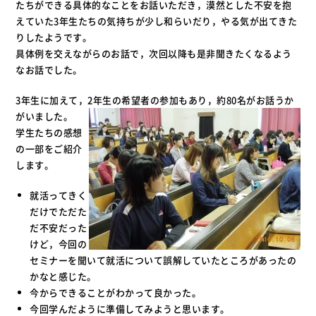
たちができる具体的なことをお話いただき，漠然とした不安を抱
えていた3年生たちの気持ちが少し和らいだり，やる気が出てきた
りしたようです。
具体例を交えながらのお話で，次回以降も是非聞きたくなるよう
なお話でした。
3年生に加えて，2年生の希望者の参加もあり，約80名がお話うか
がいました。
学生たちの感想
の一部をご紹介
します。
就活ってきく
だけでただた
だ不安だった
けど，今回の
セミナーを聞いて就活について誤解していたところがあったの
かなと感じた。
今からできることがわかって良かった。
今回学んだように準備してみようと思います。