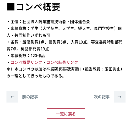
■コンペ概要
・主催：社団法人商業施設技術者・団体連合会
・応募資格：学生（大学院生、大学生、短大生、専門学校生）個
人・共同制作いずれも可
・各賞：最優秀賞1点、優秀賞5点、入賞10点、審査委員特別部門
賞7点、奨励部門賞19点
・応募総数：420作品
・
コンペ概要リンク
・
コンペ結果リンク
＊）本コンペの参加は卒業研究基礎演習II（担当教員：須田眞史）
の一環として行ったものである。
←
前の記事
次の記事
→
一覧に戻る