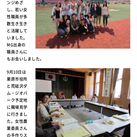
ンジめざ
し、若い女
性職員が多
数生き生き
と活躍して
いました。
MG出身の
職員さんに
もお会いしました。
9月10日は
栗原市役所
と荒砥沢ダ
ム・ジオパ
ーク予定地
に職場見学
に行きまし
た。女性農
業委員さん
の手作りス