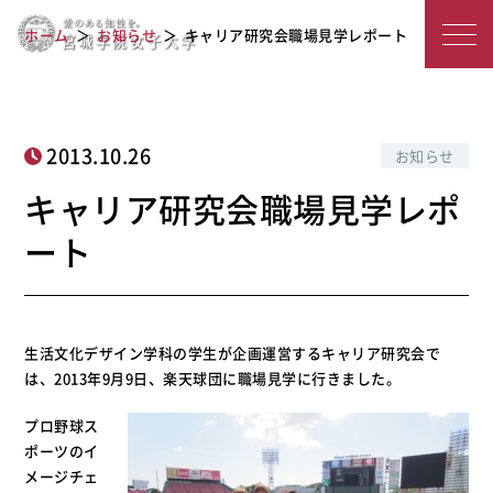
宮
キャリア研究会職場見学レポート
ホーム
お知らせ
キャリア研究会職場見学レポート
城
学
院
2013.10.26
お知らせ
女
キャリア研究会職場見学レポ
子
ート
大
学
生活文化デザイン学科の学生が企画運営するキャリア研究会で
は、2013年9月9日、楽天球団に職場見学に行きました。
プロ野球ス
ポーツのイ
メージチェ