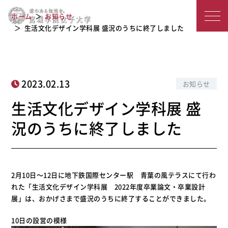
生活文化デザイン学科展 盛況のうちに
宮
ホーム
お知らせ
終了しました
城
生活文化デザイン学科展 盛況のうちに終了しました
学
院
2023.02.13
お知らせ
女
生活文化デザイン学科展 盛
子
況のうちに終了しました
大
学
2月10日〜12日に地下鉄国際センター駅 青葉の風テラスにて行わ
れた「生活文化デザイン学科展 2022年度卒業論文・卒業設計
展」は、おかげさまで盛況のうちに終了することができました。
10日の設営の模様