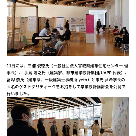
11日には、三浦 俊徳氏（一般社団法人宮城県建築住宅センター 理
事⻑）、 手島 浩之氏（建築家、都市建築設計集団/UAPP 代表）、
富塚 崇氏（建築家、一級建築士事務所 yeto）と末光 眞希学⻑の
４名のゲストクリティークをお招きして卒業設計講評会を公開で
行いました。