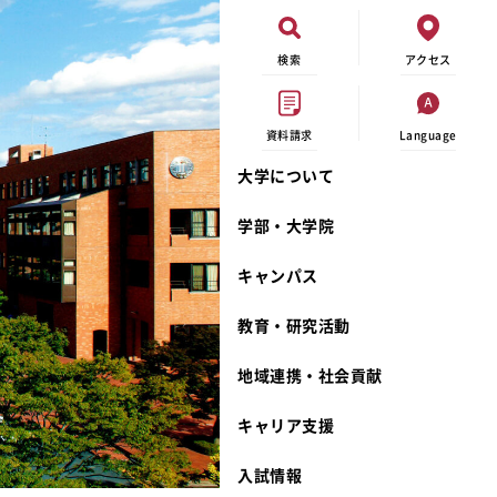
検索
アクセス
資料請求
Language
大学について
現代ビジネス学科
イベントカレンダー
外部資金研究
連携事業のご紹介
学部・大学院
キャンパスマップ
学内の研究助成
沿革
キャンパス
学生寮
研究倫理
宮城学院 校歌
奨学金
動物実験に関する情報公開
礼拝堂
教育・研究活動
サークル活動
研究者番号登録申請について
食品栄養学科
地域連携・社会貢献
大学祭
生活文化デザイン学科
ディプロマ・ポリシー
キャリア支援
キャンパスメンバーズ
キリスト教文化研究所
カリキュラム・ポリシー
カリキュラム・入室方法
学費
人文社会科学研究所
アドミッション・ポリシー
教師紹介
入試情報
発達科学研究所