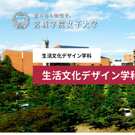
宮
城
学
生活文化デザイン学科
院
生活文化デザイン学
女
子
大
学