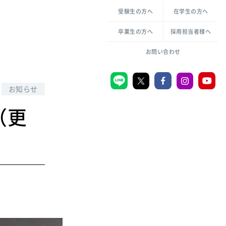
各種方針について
申し込み・お問い合わせ
受験生の方へ
在学生の方へ
教職センター
生活環境科学研究所
倫理憲章
卒業生の方へ
採用担当者様へ
学芸員課程
ハラスメントの防止
一般教育課程
図書館司書課程
共生のための多様性宣言
お問い合わせ
学校図書館司書教諭課程
愛のある知性を。
お知らせ
（更
宗教センター
大学後援会
附属認定こども園
宮城学院同窓会
音楽教室
MGUスタンダード