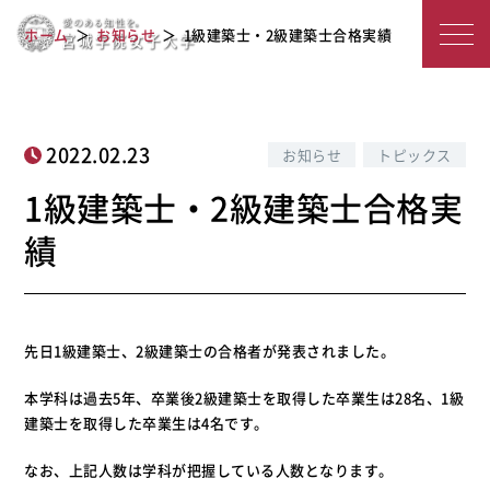
宮
1級建築士・2級建築士合格実績
ホーム
お知らせ
1級建築士・2級建築士合格実績
城
学
院
2022.02.23
お知らせ
トピックス
女
1級建築士・2級建築士合格実
子
績
大
学
先日1級建築士、2級建築士の合格者が発表されました。
本学科は過去5年、卒業後2級建築士を取得した卒業生は28名、1級
建築士を取得した卒業生は4名です。
なお、上記人数は学科が把握している人数となります。