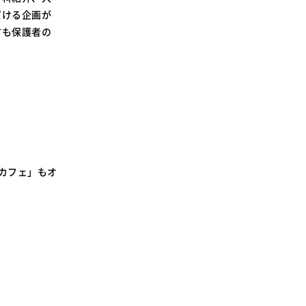
SDGsに関する取り組み
だける企画が
大学広報
方も保護者の
新型コロナウィルスに関する本学の対応
（まとめ）
カフェ」もオ