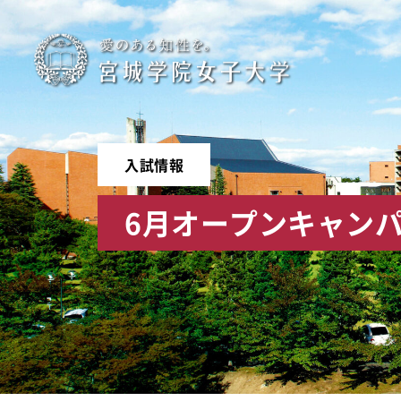
宮
城
学
入試情報
院
6月オープンキャン
女
子
大
学