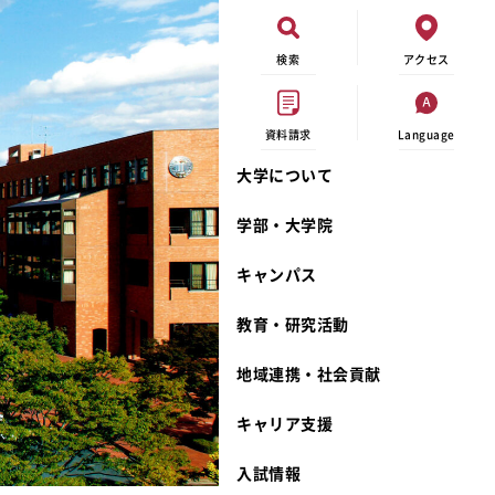
検索
アクセス
資料請求
Language
大学について
現代ビジネス学科
イベントカレンダー
外部資金研究
連携事業のご紹介
学部・大学院
キャンパスマップ
学内の研究助成
沿革
キャンパス
学生寮
研究倫理
宮城学院 校歌
奨学金
動物実験に関する情報公開
礼拝堂
教育・研究活動
サークル活動
研究者番号登録申請について
食品栄養学科
地域連携・社会貢献
大学祭
生活文化デザイン学科
ディプロマ・ポリシー
キャリア支援
キャンパスメンバーズ
キリスト教文化研究所
カリキュラム・ポリシー
カリキュラム・入室方法
学費
人文社会科学研究所
アドミッション・ポリシー
教師紹介
入試情報
発達科学研究所