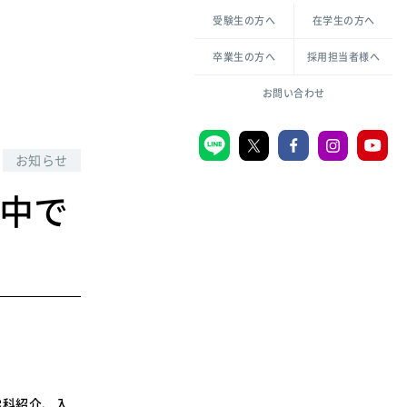
各種方針について
申し込み・お問い合わせ
受験生の方へ
在学生の方へ
教職センター
生活環境科学研究所
倫理憲章
卒業生の方へ
採用担当者様へ
学芸員課程
ハラスメントの防止
一般教育課程
図書館司書課程
共生のための多様性宣言
お問い合わせ
学校図書館司書教諭課程
愛のある知性を。
お知らせ
付中で
宗教センター
大学後援会
附属認定こども園
宮城学院同窓会
音楽教室
MGUスタンダード
学科紹介、入