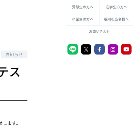
各種方針について
申し込み・お問い合わせ
受験生の方へ
在学生の方へ
教職センター
生活環境科学研究所
倫理憲章
卒業生の方へ
採用担当者様へ
学芸員課程
ハラスメントの防止
一般教育課程
図書館司書課程
共生のための多様性宣言
お問い合わせ
学校図書館司書教諭課程
愛のある知性を。
お知らせ
テス
宗教センター
大学後援会
附属認定こども園
宮城学院同窓会
音楽教室
らせします。
MGUスタンダード