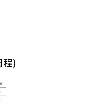
SDGsに関する取り組み
大学広報
新型コロナウィルスに関する本学の対応
（まとめ）
程)