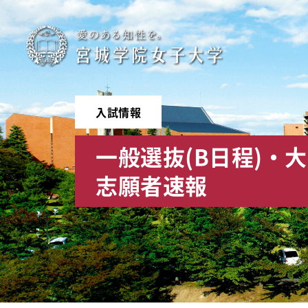
宮
城
学
入試情報
院
一般選抜(B日程)・
女
志願者速報
子
大
学