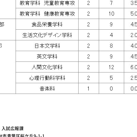
＞
 入試広報課
仙台市青葉区桜ケ丘9-1-1