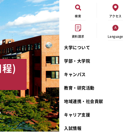
検索
アクセス
資料請求
Language
大学について
現代ビジネス学科
イベントカレンダー
外部資金研究
連携事業のご紹介
学部・大学院
程)
キャンパスマップ
学内の研究助成
沿革
キャンパス
学生寮
研究倫理
宮城学院 校歌
奨学金
動物実験に関する情報公開
礼拝堂
教育・研究活動
サークル活動
研究者番号登録申請について
食品栄養学科
地域連携・社会貢献
大学祭
生活文化デザイン学科
ディプロマ・ポリシー
キャリア支援
キャンパスメンバーズ
キリスト教文化研究所
カリキュラム・ポリシー
カリキュラム・入室方法
学費
人文社会科学研究所
アドミッション・ポリシー
教師紹介
入試情報
発達科学研究所