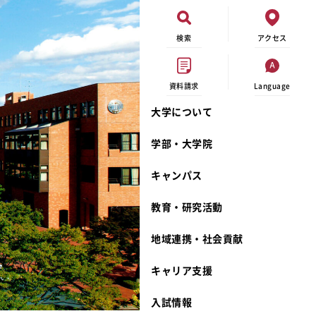
検索
アクセス
資料請求
Language
大学について
現代ビジネス学科
イベントカレンダー
外部資金研究
連携事業のご紹介
学部・大学院
キャンパスマップ
学内の研究助成
沿革
キャンパス
学生寮
研究倫理
宮城学院 校歌
奨学金
動物実験に関する情報公開
礼拝堂
教育・研究活動
サークル活動
研究者番号登録申請について
食品栄養学科
地域連携・社会貢献
大学祭
生活文化デザイン学科
ディプロマ・ポリシー
キャリア支援
キャンパスメンバーズ
キリスト教文化研究所
カリキュラム・ポリシー
カリキュラム・入室方法
学費
人文社会科学研究所
アドミッション・ポリシー
教師紹介
入試情報
発達科学研究所