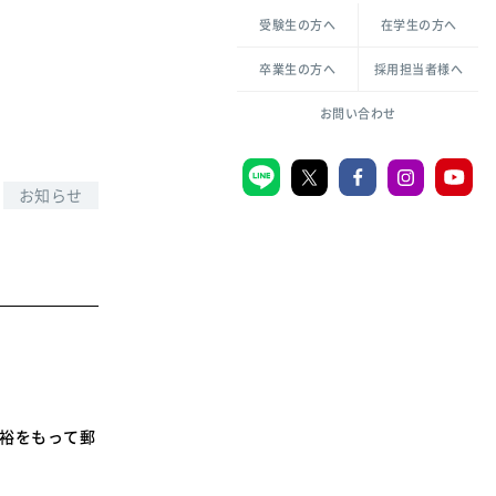
各種方針について
申し込み・お問い合わせ
受験生の方へ
在学生の方へ
教職センター
生活環境科学研究所
倫理憲章
卒業生の方へ
採用担当者様へ
学芸員課程
ハラスメントの防止
一般教育課程
図書館司書課程
共生のための多様性宣言
お問い合わせ
学校図書館司書教諭課程
愛のある知性を。
お知らせ
宗教センター
大学後援会
附属認定こども園
宮城学院同窓会
音楽教室
余裕をもって郵
MGUスタンダード