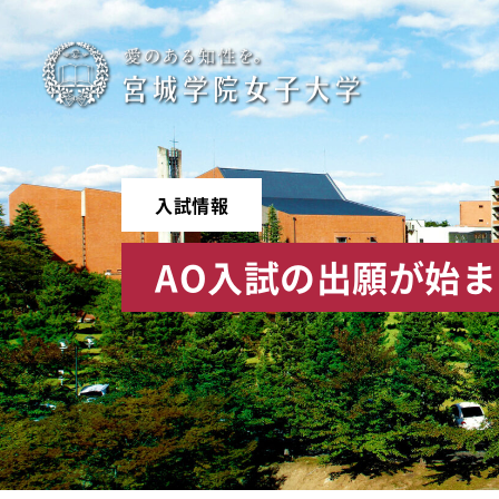
宮
城
学
入試情報
院
AO入試の出願が始
女
子
大
学