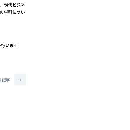
SDGsに関する取り組み
い。現代ビジネ
外の学科につい
大学広報
を行いませ
新型コロナウィルスに関する本学の対応
（まとめ）
の記事
→