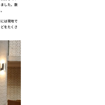
いました。数
た。
間には現地で
などをたくさ