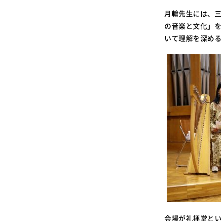
月輪先生には、
の音楽と文化」
いて理解を深め
会場が礼拝堂と