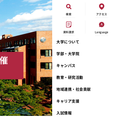
検索
アクセス
資料請求
Language
大学について
現代ビジネス学科
イベントカレンダー
外部資金研究
連携事業のご紹介
学部・大学院
催
キャンパスマップ
学内の研究助成
沿革
キャンパス
学生寮
研究倫理
宮城学院 校歌
奨学金
動物実験に関する情報公開
礼拝堂
教育・研究活動
サークル活動
研究者番号登録申請について
食品栄養学科
地域連携・社会貢献
大学祭
生活文化デザイン学科
ディプロマ・ポリシー
キャリア支援
キャンパスメンバーズ
キリスト教文化研究所
カリキュラム・ポリシー
カリキュラム・入室方法
学費
人文社会科学研究所
アドミッション・ポリシー
教師紹介
入試情報
発達科学研究所