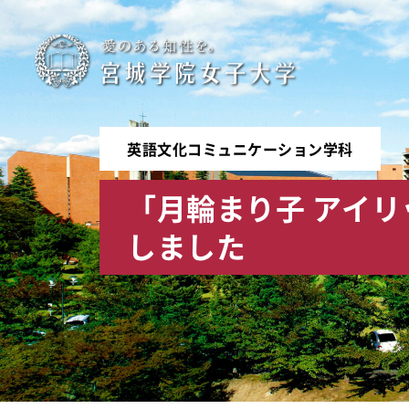
宮
城
学
英語文化コミュニケーション学科
院
「月輪まり子 アイ
女
しました
子
大
学