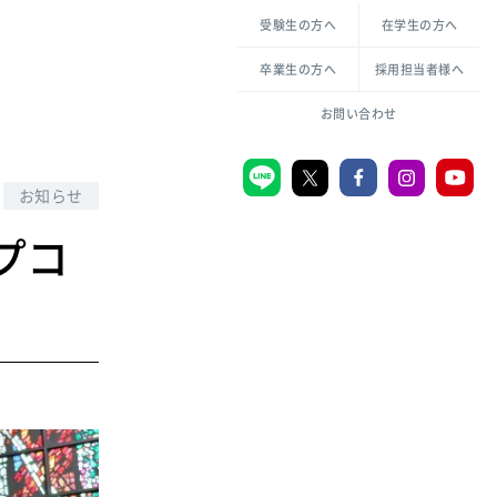
各種方針について
申し込み・お問い合わせ
受験生の方へ
在学生の方へ
教職センター
生活環境科学研究所
倫理憲章
卒業生の方へ
採用担当者様へ
学芸員課程
ハラスメントの防止
一般教育課程
図書館司書課程
共生のための多様性宣言
お問い合わせ
学校図書館司書教諭課程
愛のある知性を。
お知らせ
プコ
宗教センター
大学後援会
附属認定こども園
宮城学院同窓会
音楽教室
MGUスタンダード