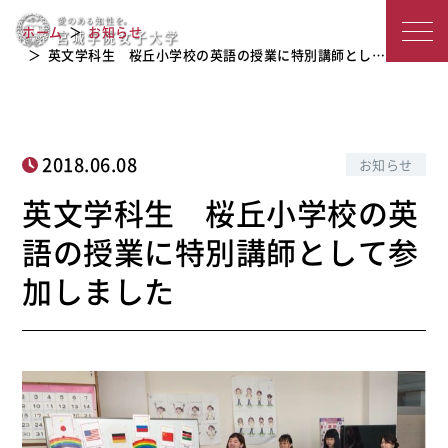
英文学科生 桜丘小学校の英語の授業
宮
ホーム
お知らせ
に特別講師として参加しました
城
英文学科生 桜丘小学校の英語の授業に特別講師とし…
学
院
2018.06.08
お知らせ
女
英文学科生 桜丘小学校の英
子
語の授業に特別講師として参
大
加しました
学