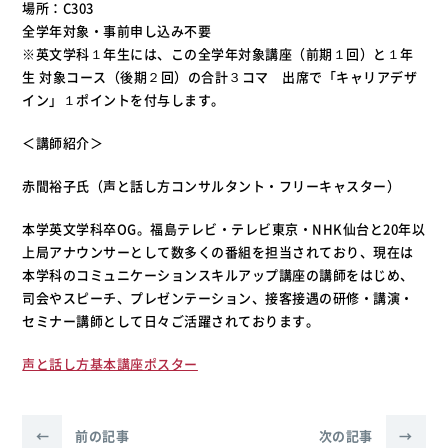
場所：C303
全学年対象・事前申し込み不要
※英文学科１年生には、この全学年対象講座（前期１回）と１年
生 対象コース（後期２回）の合計３コマ 出席で「キャリアデザ
イン」１ポイントを付与します。
＜講師紹介＞
赤間裕子氏（声と話し方コンサルタント・フリーキャスター）
本学英文学科卒OG。福島テレビ・テレビ東京・NHK仙台と20年以
上局アナウンサーとして数多くの番組を担当されており、現在は
本学科のコミュニケーションスキルアップ講座の講師をはじめ、
司会やスピーチ、プレゼンテーション、接客接遇の研修・講演・
セミナー講師として日々ご活躍されております。
声と話し方基本講座ポスター
←
前の記事
次の記事
→