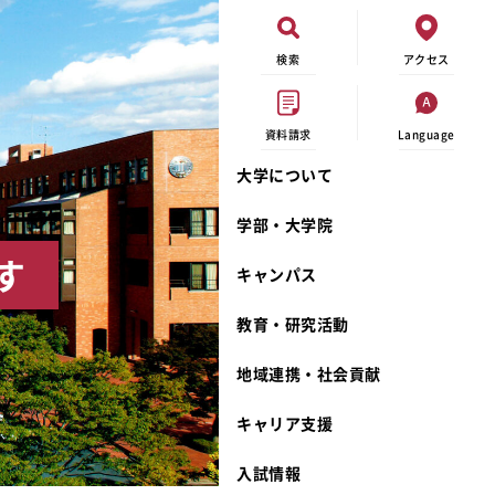
検索
アクセス
資料請求
Language
大学について
現代ビジネス学科
イベントカレンダー
外部資金研究
連携事業のご紹介
学部・大学院
キャンパスマップ
学内の研究助成
沿革
す
キャンパス
学生寮
研究倫理
宮城学院 校歌
奨学金
動物実験に関する情報公開
礼拝堂
教育・研究活動
サークル活動
研究者番号登録申請について
食品栄養学科
地域連携・社会貢献
大学祭
生活文化デザイン学科
ディプロマ・ポリシー
キャリア支援
キャンパスメンバーズ
キリスト教文化研究所
カリキュラム・ポリシー
カリキュラム・入室方法
学費
人文社会科学研究所
アドミッション・ポリシー
教師紹介
入試情報
発達科学研究所