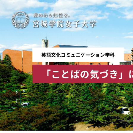
宮
城
学
英語文化コミュニケーション学科
院
「ことばの気づき」
女
子
大
学