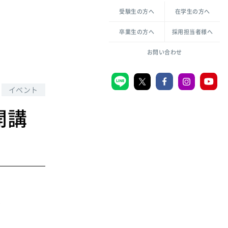
各種方針について
申し込み・お問い合わせ
受験生の方へ
在学生の方へ
教職センター
生活環境科学研究所
倫理憲章
卒業生の方へ
採用担当者様へ
学芸員課程
ハラスメントの防止
一般教育課程
図書館司書課程
共生のための多様性宣言
お問い合わせ
学校図書館司書教諭課程
愛のある知性を。
イベント
開講
宗教センター
大学後援会
附属認定こども園
宮城学院同窓会
音楽教室
MGUスタンダード