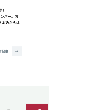
学）
メンバー。言
日本語からは
。
の記事
→