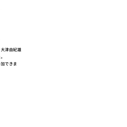
る大津由紀雄
た。
参加できま