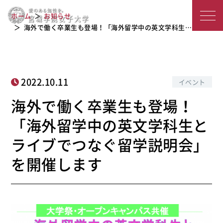
海外で働く卒業生も登場！「海外留学
宮
中の英文学科生とライブでつなぐ留学
ホーム
お知らせ
説明会」を開催します
城
海外で働く卒業生も登場！「海外留学中の英文学科生…
学
院
2022.10.11
イベント
女
海外で働く卒業生も登場！
子
「海外留学中の英文学科生と
大
ライブでつなぐ留学説明会」
学
を開催します