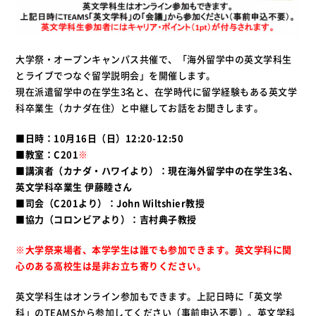
大学祭・オープンキャンパス共催で、「海外留学中の英文学科生
とライブでつなぐ留学説明会」を開催します。
現在派遣留学中の在学生3名と、在学時代に留学経験もある英文学
科卒業生（カナダ在住）と中継してお話をお聞きします。
■日時：10月16日（日）12:20-12:50
■教室：C201
※
■講演者（カナダ・ハワイより）：
現在海外留学中の在学生3名、
英文学科卒業生 伊藤睦さん
■司会（C201より）：John Wiltshier教授
■協力（コロンビアより）：吉村典子教授
※大学祭来場者、本学学生は誰でも参加できます。英文学科に関
心のある高校生は是非お立ち寄りください。
英文学科生はオンライン参加もできます。上記日時に「英文学
科」のTEAMSから参加してください（事前申込不要）。英文学科