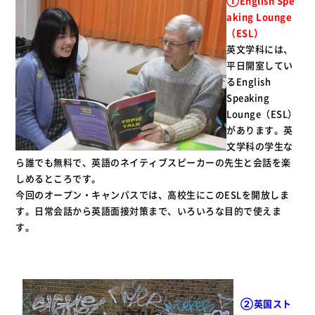
①English Spe
aking Lounge
（
ESL
）
英文学科には、
平日開室してい
るEnglish
Speaking
Lounge（ESL）
があります。英
文学科の学生な
ら誰でも無料で、英語のネイティブスピーカーの先生と会話を楽
しめるところです。
今回のオープン・キャンパスでは、高校生にこのESLを開放しま
す。日常会話から英語面接対策まで、いろいろな目的で使えま
す。
②英国スト