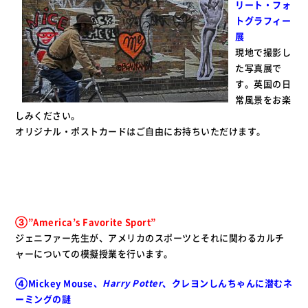
リート・フォ
トグラフィー
展
現地で撮影し
た写真展で
す。英国の日
常風景をお楽
しみください。
オリジナル・ポストカードはご自由にお持ちいただけます。
③”
America
’s Favorite Sport
”
ジェニファー先生が、アメリカのスポーツとそれに関わるカルチ
ャーについての模擬授業を行います。
④Mickey Mouse、
Harry Potter
、クレヨンしんちゃんに潜むネ
ーミングの謎