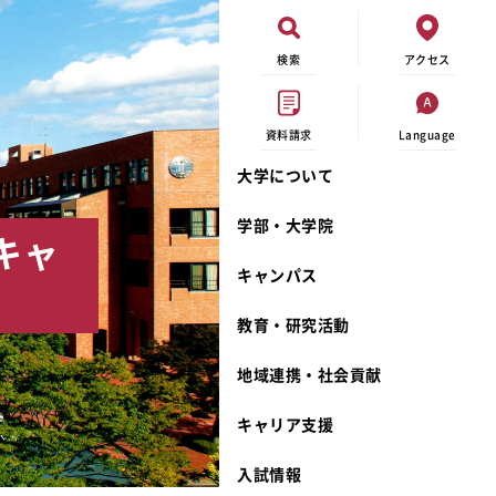
検索
アクセス
資料請求
Language
大学について
現代ビジネス学科
イベントカレンダー
外部資金研究
連携事業のご紹介
学部・大学院
ンキャ
キャンパスマップ
学内の研究助成
沿革
キャンパス
学生寮
研究倫理
宮城学院 校歌
奨学金
動物実験に関する情報公開
礼拝堂
教育・研究活動
サークル活動
研究者番号登録申請について
食品栄養学科
地域連携・社会貢献
大学祭
生活文化デザイン学科
ディプロマ・ポリシー
キャリア支援
キャンパスメンバーズ
キリスト教文化研究所
カリキュラム・ポリシー
カリキュラム・入室方法
学費
人文社会科学研究所
アドミッション・ポリシー
教師紹介
入試情報
発達科学研究所