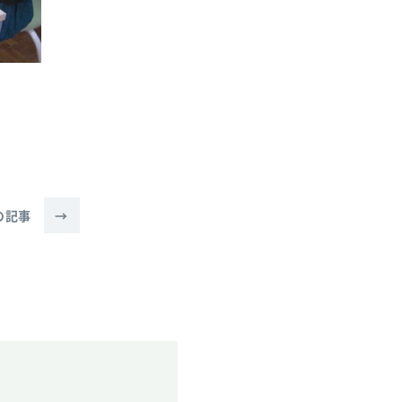
の記事
→