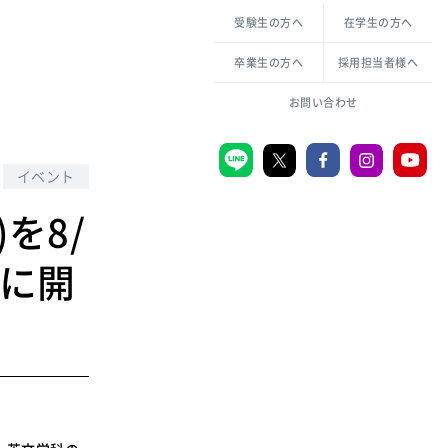
各種方針について
申し込み・お問い合わせ
受験生の方へ
在学生の方へ
教職センター
生活環境科学研究所
倫理憲章
卒業生の方へ
採用担当者様へ
学芸員課程
ハラスメントの防止
一般教育課程
図書館司書課程
共生のための多様性宣言
お問い合わせ
学校図書館司書教諭課程
愛のある知性を。
イベント
L)を8/
宗教センター
生に開
大学後援会
附属認定こども園
宮城学院同窓会
音楽教室
MGUスタンダード