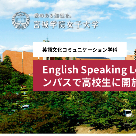
宮
城
学
英語文化コミュニケーション学科
院
English Speakin
女
ンパスで高校生に開
子
大
学