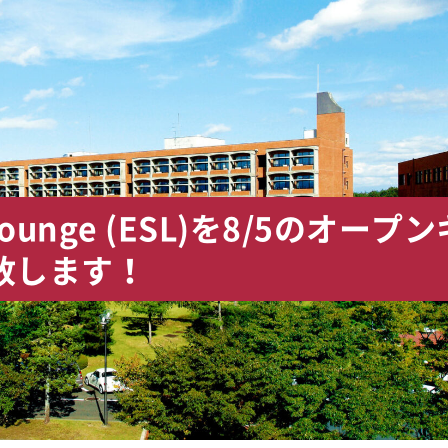
g Lounge (ESL)を8/5のオープ
放します！