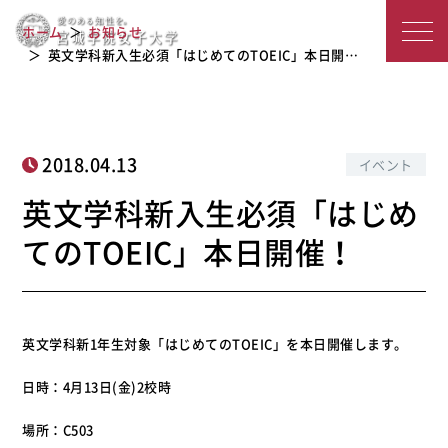
英文学科新入生必須「はじめてのTOEI
宮
ホーム
お知らせ
C」本日開催！
城
英文学科新入生必須「はじめてのTOEIC」本日開…
学
院
2018.04.13
イベント
女
英文学科新入生必須「はじめ
子
てのTOEIC」本日開催！
大
学
英文学科新1年生対象「はじめてのTOEIC」を本日開催します。
日時：4月13日(金)2校時
場所：C503