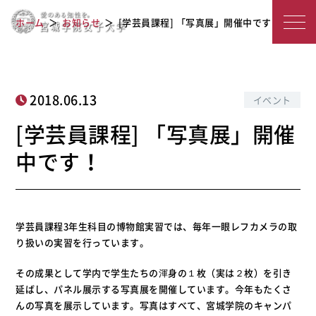
宮
[学芸員課程] 「写真展」開催中です！
ホーム
お知らせ
[学芸員課程] 「写真展」開催中です！
城
学
院
2018.06.13
イベント
女
[学芸員課程] 「写真展」開催
子
中です！
大
学
学芸員課程3年生科目の博物館実習では、毎年一眼レフカメラの取
り扱いの実習を行っています。
その成果として学内で学生たちの渾身の１枚（実は２枚）を引き
延ばし、パネル展示する写真展を開催しています。今年もたくさ
んの写真を展示しています。写真はすべて、宮城学院のキャンパ