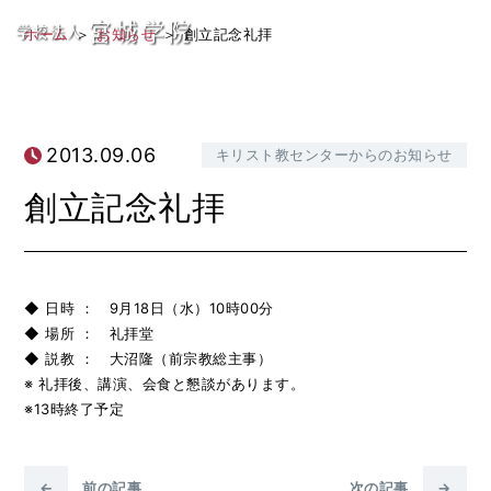
創立記念礼拝
学
ホーム
お知らせ
創立記念礼拝
校
法
2013.09.06
人
キリスト教センターからのお知らせ
宮
創立記念礼拝
城
学
◆ 日時 ： 9月18日（水）10時00分
院
◆ 場所 ： 礼拝堂
◆ 説教 ： 大沼隆（前宗教総主事）
※ 礼拝後、講演、会食と懇談があります。
※13時終了予定
←
前の記事
次の記事
→